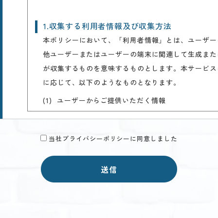
1.収集する利用者情報及び収集方法
本ポリシーにおいて、「利用者情報」とは、ユーザー
他ユーザーまたはユーザーの端末に関連して生成また
が収集するものを意味するものとします。本サービス
に応じて、以下のようなものとなります。
ユーザーからご提供いただく情報
(1)
本サービスを利用するために、または本サービスの
のとおりです。
当社プライバシーポリシーに同意しました
氏名、生年月日、性別、職業等プロフィールに関
・
メールアドレス、電話番号、住所等連絡先に関す
・
送信
クレジットカード情報、銀行口座情報、電子マネ
・
ユーザーの肖像を含む静止画情報
・