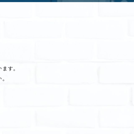
います。
い。